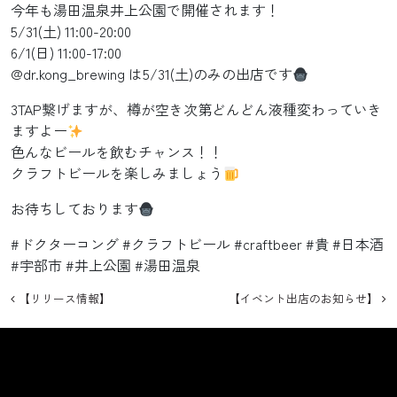
今年も湯田温泉井上公園で開催されます！
5/31(土) 11:00-20:00
6/1(日) 11:00-17:00
@dr.kong_brewing は5/31(土)のみの出店です
3TAP繋げますが、樽が空き次第どんどん液種変わっていき
ますよー
色んなビールを飲むチャンス！！
クラフトビールを楽しみましょう
お待ちしております
#ドクターコング #クラフトビール #craftbeer #貴 #日本酒
#宇部市 #井上公園 #湯田温泉
投稿ナビゲーション
【リリース情報】
【イベント出店のお知らせ】