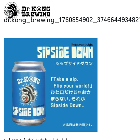
コンテンツへスキップ
2025.10.27
メインナビゲーション
dr.kong_brewing_1760854902_374664493482
【JAMITE】が缶になりました！！