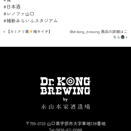
#日本酒
#レノファ山口
#維新みらいふスタジアム
投稿ナビゲーション
【カミナリ窯
陶キイチ】
@dr.kong_brewing 商品の詳細はこ
ちら
〒759-0133 山口県宇部市大字車地138番地
Tel.0836-62-0088