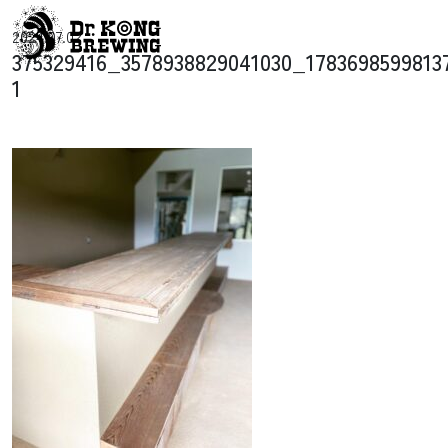
コンテンツへスキップ
2024.07.02
メインナビゲーション
375329416_3578938829041030_1783698599813
1