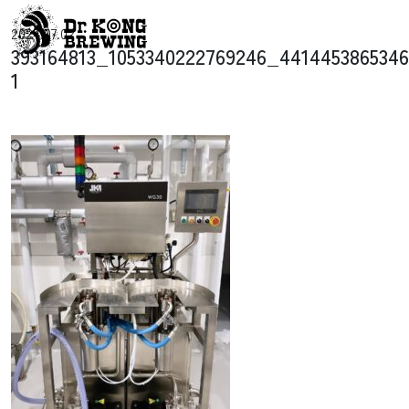
コンテンツへスキップ
2024.07.02
メインナビゲーション
393164813_1053340222769246_441445386534
1