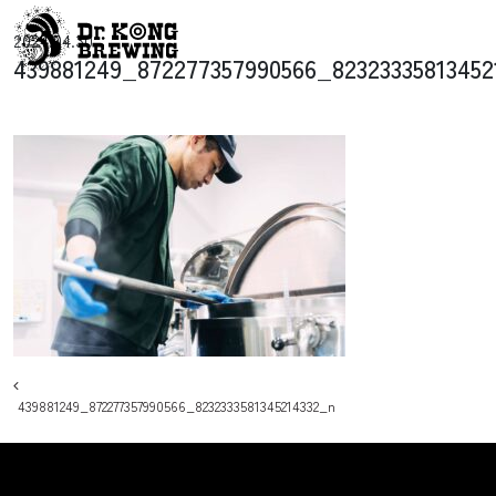
コンテンツへスキップ
2024.04.30
メインナビゲーション
439881249_872277357990566_82323335813452
投稿ナビゲーション
439881249_872277357990566_8232333581345214332_n