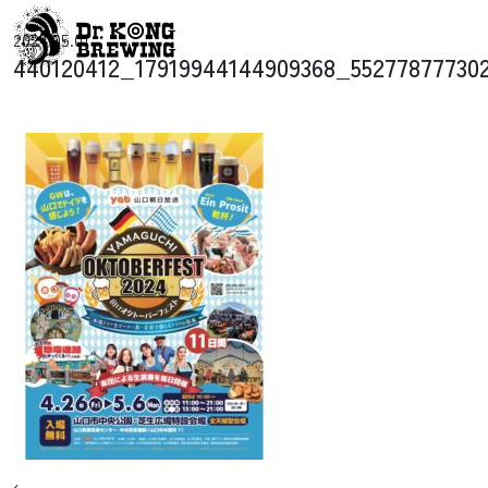
コンテンツへスキップ
2024.05.01
メインナビゲーション
440120412_17919944144909368_55277877730