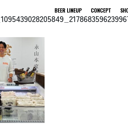
BEER LINEUP
CONCEPT
SHO
1095439028205849_217868359623996