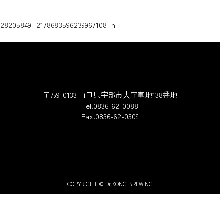
ゲーション
28205849_2178683596239967108_n
〒759-0133 山口県宇部市大字車地138番地
Tel.0836-62-0088
Fax.0836-62-0509
COPYRIGHT © Dr.KONG BREWING