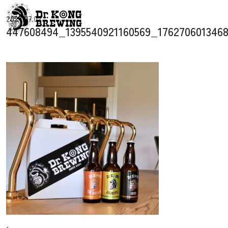
コンテンツへスキップ
2024.07.02
メインナビゲーション
447608494_1395540921160569_176270601346