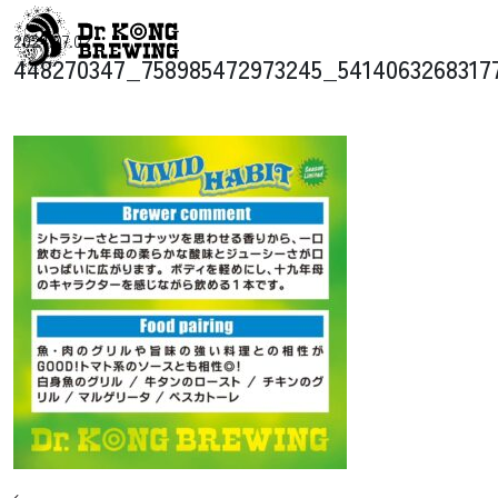
コンテンツへスキップ
2024.07.02
メインナビゲーション
448270347_758985472973245_5414063268317