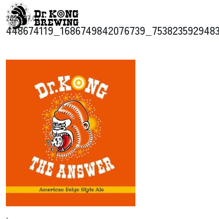
コンテンツへスキップ
2024.07.02
メインナビゲーション
448674119_1686749842076739_753823592948