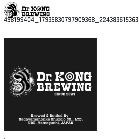
コンテンツへスキップ
2024.09.02
メインナビゲーション
458199404_17935830797909368_22438361536