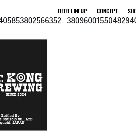
BEER LINEUP
CONCEPT
SHO
405853802566352_3809600155048294