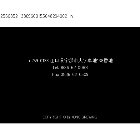
ゲーション
02566352_3809600155048294002_n
〒759-0133 山口県宇部市大字車地138番地
Tel.0836-62-0088
Fax.0836-62-0509
COPYRIGHT © Dr.KONG BREWING