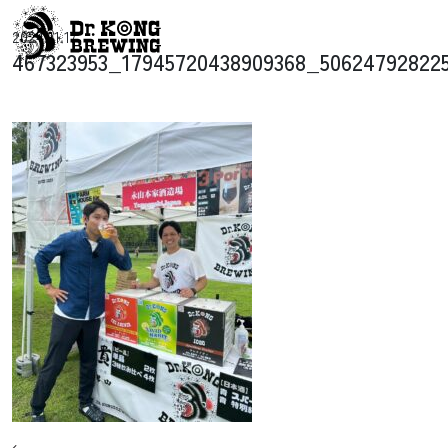
コンテンツへスキップ
2024.11.17
メインナビゲーション
467323953_17945720438909368_50624792822