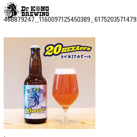
コンテンツへスキップ
2024.11.30
メインナビゲーション
468879247_1160097125450389_617520357147