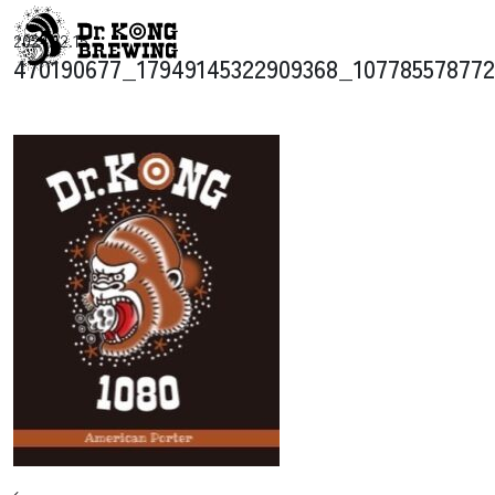
コンテンツへスキップ
2024.12.15
メインナビゲーション
470190677_17949145322909368_10778557877