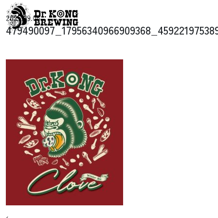
コンテンツへスキップ
2025.09.05
メインナビゲーション
479490097_17956340966909368_45922197538