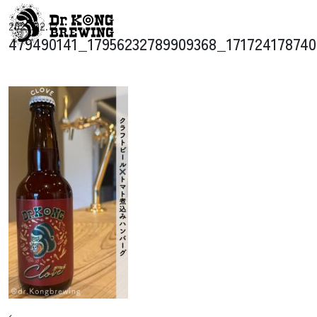
コンテンツへスキップ
2025.02.12
メインナビゲーション
479490141_17956232789909368_171724178740