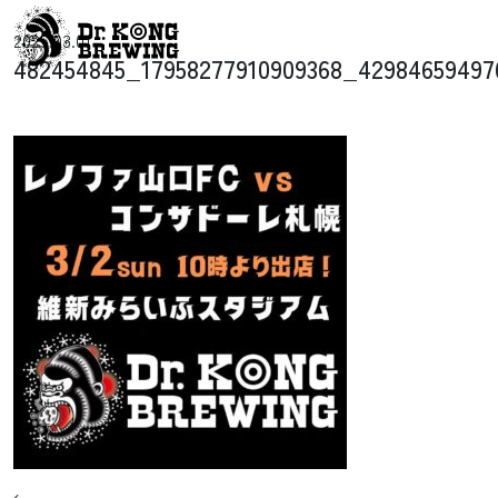
コンテンツへスキップ
2025.03.01
メインナビゲーション
482454845_17958277910909368_42984659497