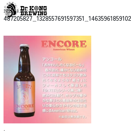
コンテンツへスキップ
2025.03.29
メインナビゲーション
487205827_1328557691597351_1463596185910