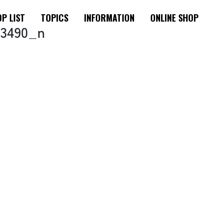
P LIST
TOPICS
INFORMATION
ONLINE SHOP
03490_n