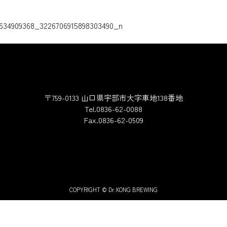
ゲーション
634909368_3226706915898303490_n
〒759-0133 山口県宇部市大字車地138番地
Tel.0836-62-0088
Fax.0836-62-0509
COPYRIGHT © Dr.KONG BREWING