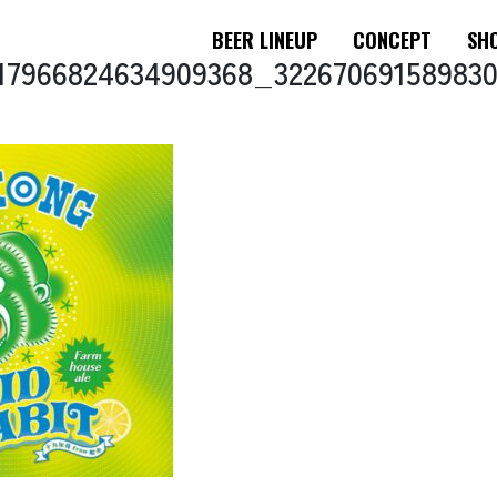
BEER LINEUP
CONCEPT
SHO
17966824634909368_32267069158983