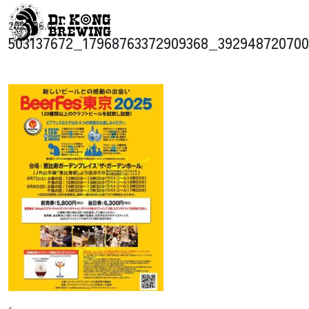
コンテンツへスキップ
2025.06.02
メインナビゲーション
503137672_17968763372909368_39294872070