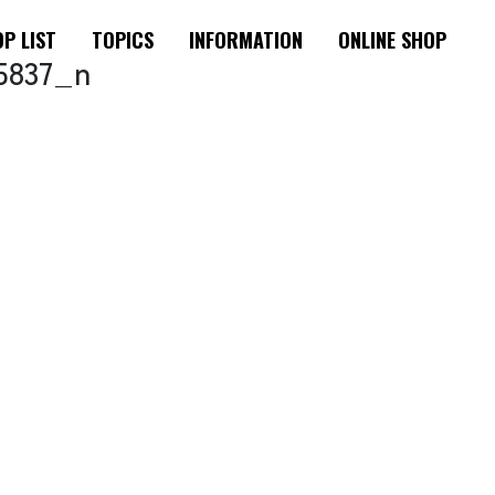
P LIST
TOPICS
INFORMATION
ONLINE SHOP
15837_n