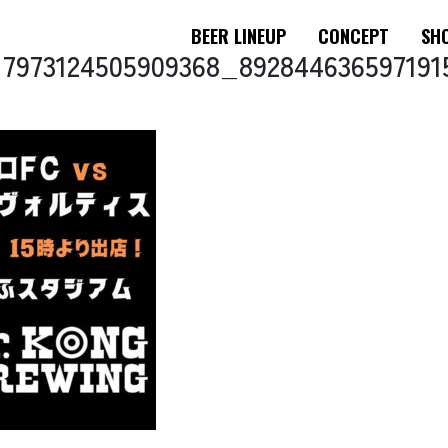
BEER LINEUP
CONCEPT
SHO
17973124505909368_89284463659719