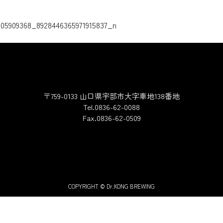
ゲーション
505909368_8928446365971915837_n
〒759-0133 山口県宇部市大字車地138番地
Tel.0836-62-0088
Fax.0836-62-0509
COPYRIGHT © Dr.KONG BREWING