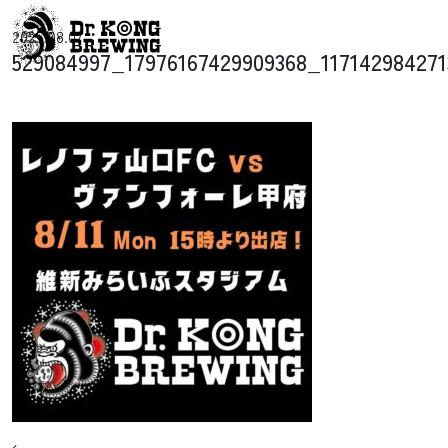
コンテンツへスキップ
2025.08.07
メインナビゲーション
529084997_17976167429909368_11714298427