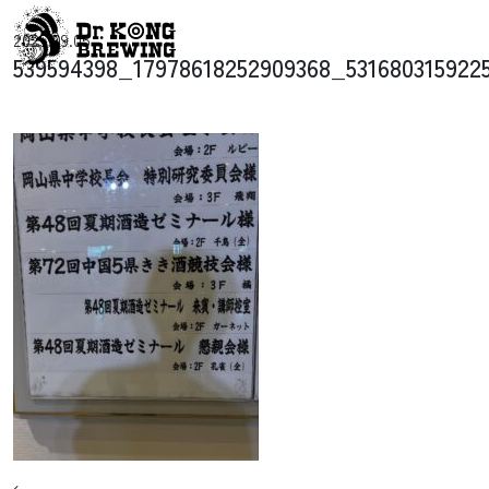
コンテンツへスキップ
2025.09.05
メインナビゲーション
539594398_17978618252909368_531680315922