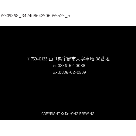
ゲーション
779909368_342408643906055529_n
〒759-0133 山口県宇部市大字車地138番地
Tel.0836-62-0088
Fax.0836-62-0509
COPYRIGHT © Dr.KONG BREWING