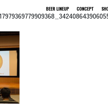
BEER LINEUP
CONCEPT
SHO
17979369779909368_34240864390605