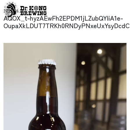
コンテンツへスキップ
2025.06.25
メインナビゲーション
AQOX_t-hyzAEwFh2EPDM1jLZubQYliA1e-
OupaXkLDUT7TRKh0RNDyPNxeUxYsyDcdC
動
画
プ
レ
ー
ヤ
ー