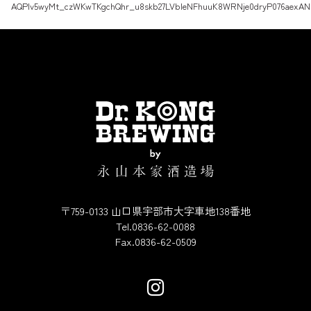
AQPlv5wyMt_czWKwTKgchQhr_u8skb27LVbleNFhuuK8WRNje0dryP076aexA
〒759-0133 山口県宇部市大字車地138番地
Tel.0836-62-0088
Fax.0836-62-0509