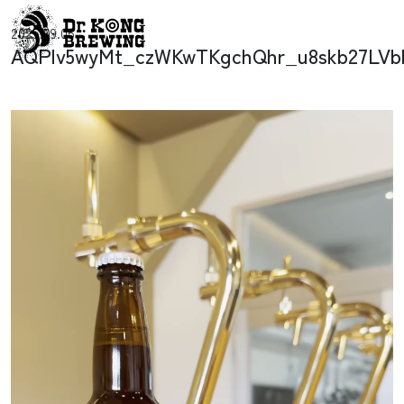
コンテンツへスキップ
2025.09.05
メインナビゲーション
AQPlv5wyMt_czWKwTKgchQhr_u8skb27LVb
動
画
プ
レ
ー
ヤ
ー