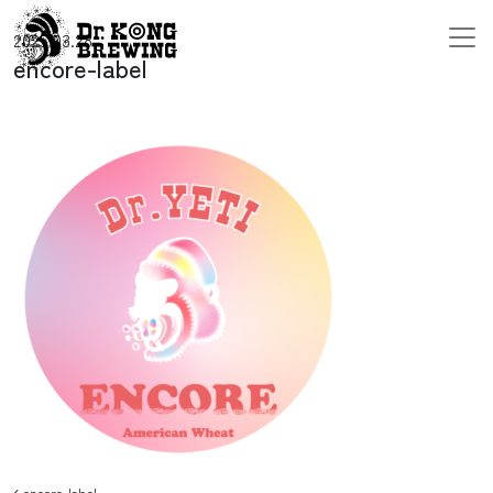
コンテンツへスキップ
2025.03.28
メインナビゲーション
encore-label
encore-label