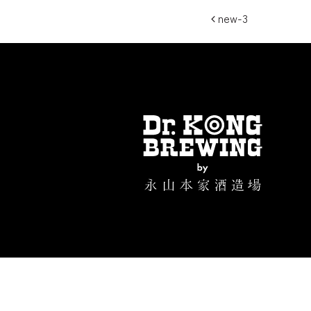
投稿ナビ
new-3